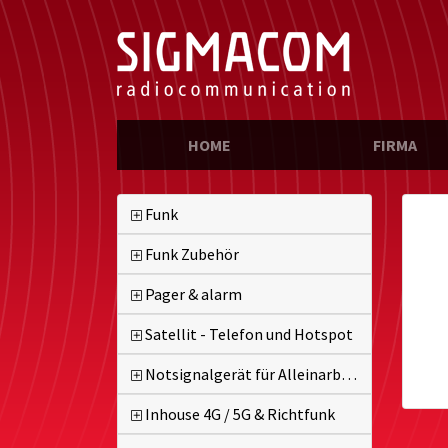
(CURRENT)
HOME
FIRMA
Funk
Funk Zubehör
Pager & alarm
Satellit - Telefon und Hotspot
Notsignalgerät für Alleinarbeiter
Inhouse 4G / 5G & Richtfunk