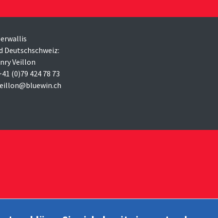
erwallis
d Deutschschweiz:
nry Veillon
 +41 (0)79 424 78 73
veillon@bluewin.ch