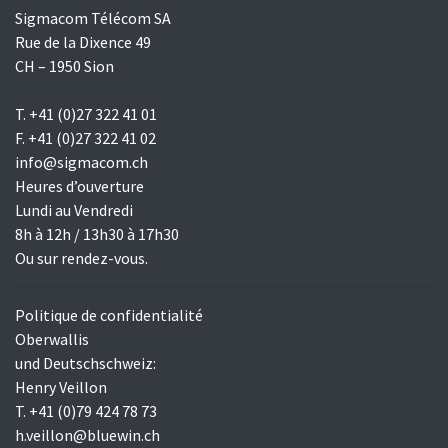
Sigmacom Télécom SA
Rue de la Dixence 49
CH – 1950 Sion
T. +41 (0)27 322 41 01
F. +41 (0)27 322 41 02
info@sigmacom.ch
Heures d’ouverture
Lundi au Vendredi
8h à 12h / 13h30 à 17h30
Ou sur rendez-vous.
Politique de confidentialité
Oberwallis
und Deutschschweiz:
Henry Veillon
T. +41 (0)79 424 78 73
h.veillon@bluewin.ch