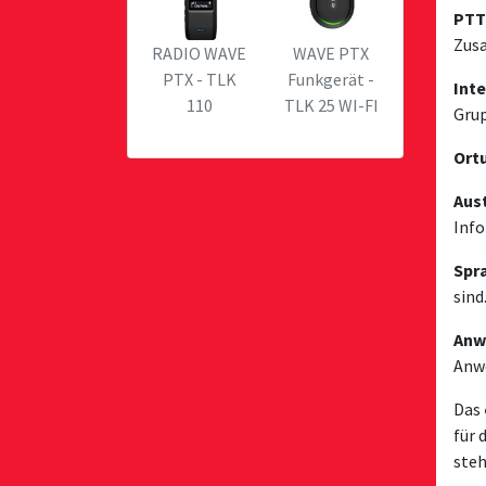
PTT
Zusa
RADIO WAVE
WAVE PTX
PTX - TLK
Funkgerät -
Int
110
TLK 25 WI-FI
Grup
Ort
Aus
Info
Spr
sind
Anw
Anwe
Das
für 
steh