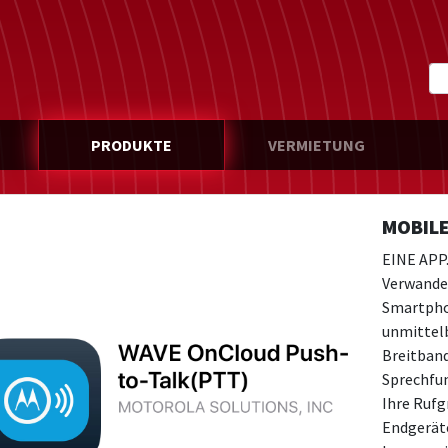
PRODUKTE
VERMIETUNG
MOBILE
EINE APP
Verwandel
Smartpho
unmittel
Breitband
Sprechfu
Ihre Rufg
Endgerät