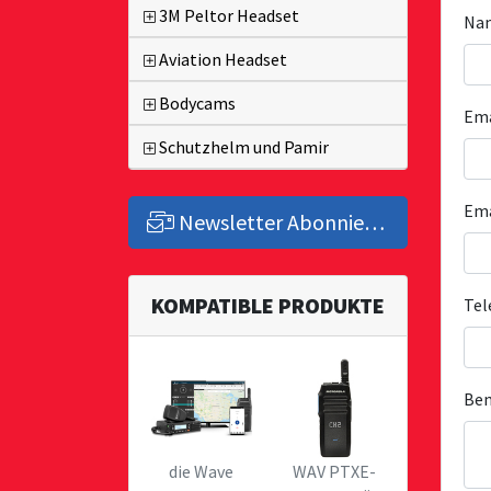
3M Peltor Headset
Na
Aviation Headset
Bodycams
Em
Schutzhelm und Pamir
Ema
Newsletter Abonnieren
KOMPATIBLE PRODUKTE
Tel
Be
die Wave
WAV PTXE-