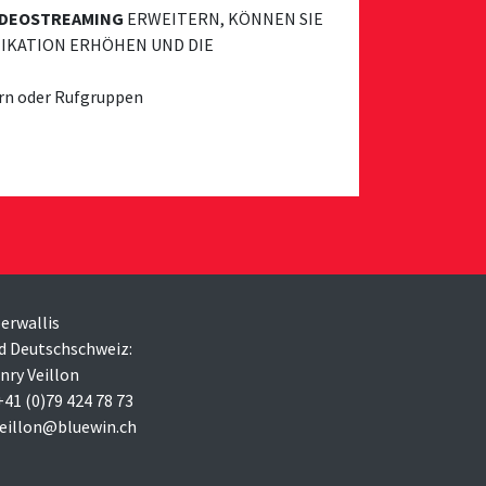
IDEOSTREAMING
ERWEITERN, KÖNNEN SIE
NIKATION ERHÖHEN UND DIE
ern oder Rufgruppen
erwallis
d Deutschschweiz:
nry Veillon
 +41 (0)79 424 78 73
veillon@bluewin.ch