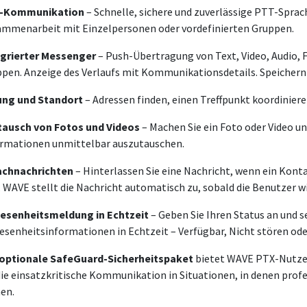
-Kommunikation
– Schnelle, sichere und zuverlässige PTT-Sprac
mmenarbeit mit Einzelpersonen oder vordefinierten Gruppen.
egrierter Messenger
– Push-Übertragung von Text, Video, Audio, 
pen. Anzeige des Verlaufs mit Kommunikationsdetails. Speichern un
ung und Standort
– Adressen finden, einen Treffpunkt koordinier
tausch von Fotos und Videos
– Machen Sie ein Foto oder Video un
rmationen unmittelbar auszutauschen.
achnachrichten
– Hinterlassen Sie eine Nachricht, wenn ein Kont
. WAVE stellt die Nachricht automatisch zu, sobald die Benutzer wi
esenheitsmeldung in Echtzeit
– Geben Sie Ihren Status an und se
senheitsinformationen in Echtzeit – Verfügbar, Nicht stören oder
optionale SafeGuard-Sicherheitspaket
bietet WAVE PTX-Nutze
die einsatzkritische Kommunikation in Situationen, in denen prof
en.