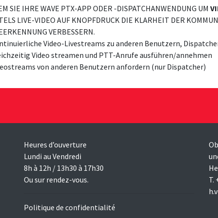
EM SIE IHRE WAVE PTX-APP ODER -DISPATCHANWENDUNG UM
V
TELS LIVE-VIDEO AUF KNOPFDRUCK DIE KLARHEIT DER KOMMU
EERKENNUNG VERBESSERN.
ntinuierliche Video-Livestreams zu anderen Benutzern, Dispatch
eichzeitig Video streamen und PTT-Anrufe ausführen/annehmen
deostreams von anderen Benutzern anfordern (nur Dispatcher)
Heures d’ouverture
Ob
Lundi au Vendredi
un
8h à 12h / 13h30 à 17h30
He
Ou sur rendez-vous.
T.
h.
Politique de confidentialité