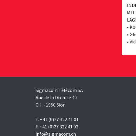
IND
MIT
LAG
• Ko
• Gl
• Vi
Sigmacom Télécom SA
Rue de la Dixence 49
CH – 1950 Sion
T. +41 (0)27 322 41 01
F. +41 (0)27 322 41 02
info@sigmacom.ch