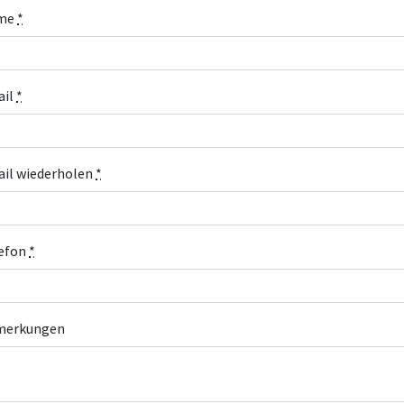
me
*
ail
*
il wiederholen
*
efon
*
merkungen