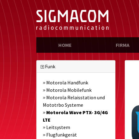
(CURRENT)
HOME
FIRMA
Funk
Motorola Handfunk
Motorola Mobilefunk
Motorola Relaisstation und
Mototrbo Systeme
Motorola Wave PTX- 3G/4G
LTE
Leitsystem
Flugfunkgerät