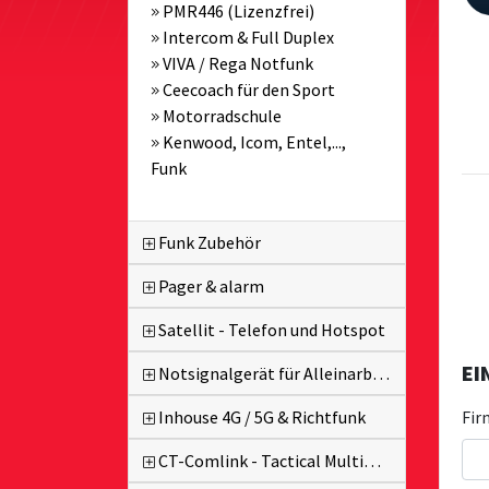
PMR446 (Lizenzfrei)
Intercom & Full Duplex
VIVA / Rega Notfunk
Ceecoach für den Sport
Motorradschule
Kenwood, Icom, Entel,...,
Funk
Funk Zubehör
Pager & alarm
Satellit - Telefon und Hotspot
EI
Notsignalgerät für Alleinarbeiter
Fir
Inhouse 4G / 5G & Richtfunk
CT-Comlink - Tactical MultiPTT