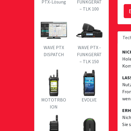
PTX-Lösung
FUNKGERÄT
– TLK 100
Tech
WAVE PTX
WAVE PTX -
NIC
DISPATCH
FUNKGERÄT
Hole
– TLK 150
Komm
LAS
Nutz
Fron
wenn
MOTOTRBO
EVOLVE
ION
ERH
Nich
Sie 