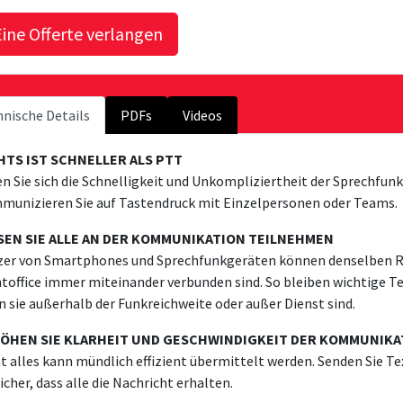
nische Details
PDFs
Videos
HTS IST SCHNELLER ALS PTT
n Sie sich die Schnelligkeit und Unkompliziertheit der Sprechf
unizieren Sie auf Tastendruck mit Einzelpersonen oder Teams.
SEN SIE ALLE AN DER KOMMUNIKATION TEILNEHMEN
er von Smartphones und Sprechfunkgeräten können denselben Ru
toffice immer miteinander verbunden sind. So bleiben wichtige 
 sie außerhalb der Funkreichweite oder außer Dienst sind.
ÖHEN SIE KLARHEIT UND GESCHWINDIGKEIT DER KOMMUNIKA
t alles kann mündlich effizient übermittelt werden. Senden Sie Te
sicher, dass alle die Nachricht erhalten.