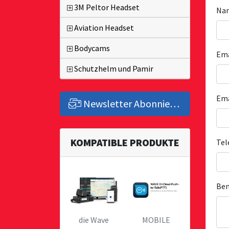
3M Peltor Headset
Na
Aviation Headset
Bodycams
Em
Schutzhelm und Pamir
Ema
Newsletter Abonnieren
KOMPATIBLE PRODUKTE
Tel
Be
die Wave
MOBILE