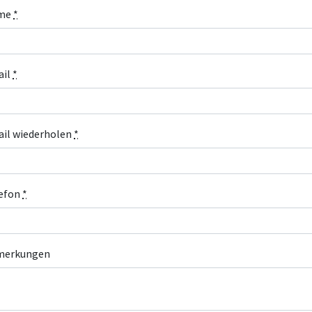
me
*
ail
*
il wiederholen
*
efon
*
merkungen