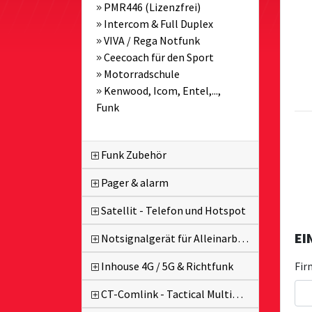
PMR446 (Lizenzfrei)
Intercom & Full Duplex
VIVA / Rega Notfunk
Ceecoach für den Sport
Motorradschule
Kenwood, Icom, Entel,...,
Funk
Funk Zubehör
Pager & alarm
Satellit - Telefon und Hotspot
EI
Notsignalgerät für Alleinarbeiter
Fir
Inhouse 4G / 5G & Richtfunk
CT-Comlink - Tactical MultiPTT