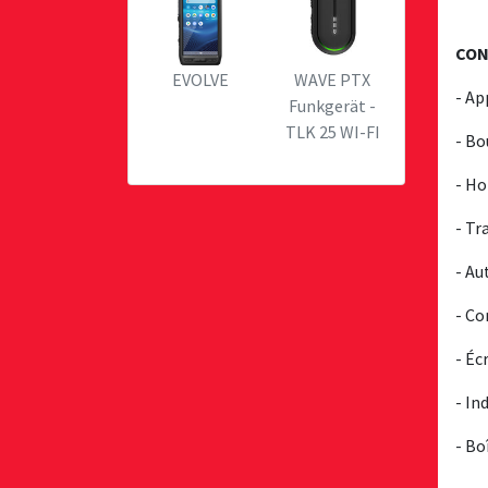
CON
EVOLVE
WAVE PTX
- Ap
Funkgerät -
TLK 25 WI-FI
- Bo
- H
- Tr
- Au
- C
- Éc
- In
- Bo