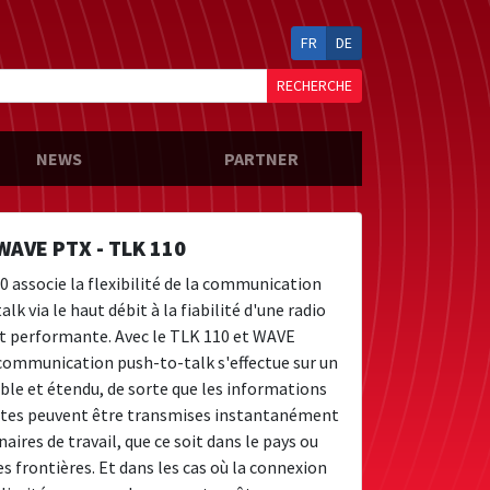
FR
DE
RECHERCHE
NEWS
PARTNER
WAVE PTX - TLK 110
0 associe la flexibilité de la communication
lk via le haut débit à la fiabilité d'une radio
t performante. Avec le TLK 110 et WAVE
communication push-to-talk s'effectue sur un
able et étendu, de sorte que les informations
tes peuvent être transmises instantanément
aires de travail, que ce soit dans le pays ou
s frontières. Et dans les cas où la connexion