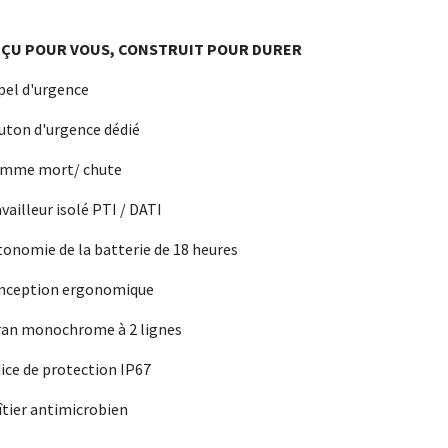
ÇU POUR VOUS, CONSTRUIT POUR DURER
pel d'urgence
uton d'urgence dédié
omme mort/ chute
availleur isolé PTI / DATI
tonomie de la batterie de 18 heures
onception ergonomique
ran monochrome à 2 lignes
dice de protection IP67
îtier antimicrobien