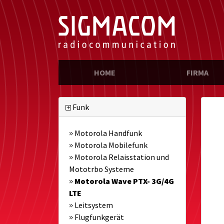
(CURRENT)
HOME
FIRMA
Funk
Motorola Handfunk
Motorola Mobilefunk
Motorola Relaisstation und
Mototrbo Systeme
Motorola Wave PTX- 3G/4G
LTE
Leitsystem
Flugfunkgerät