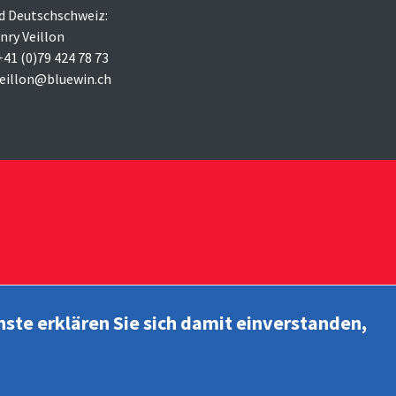
d Deutschschweiz:
nry Veillon
 +41 (0)79 424 78 73
veillon@bluewin.ch
nste erklären Sie sich damit einverstanden,