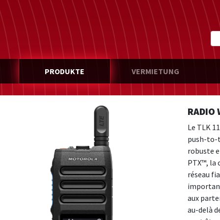
PRODUKTE
VERMIETUNG
RADIO 
Le TLK 11
push-to-ta
robuste e
PTX™, la 
réseau fi
importan
aux parten
au-delà de