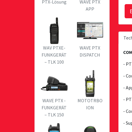
PTX-Lösung
WAVE PTX
APP
Tech
WAV PTXE-
WAVE PTX
COM
FUNKGERÄT
DISPATCH
– TLK 100
- PT
- Co
- Ap
- PT
WAVE PTX -
MOTOTRBO
FUNKGERÄT
ION
- C
– TLK 150
- Su