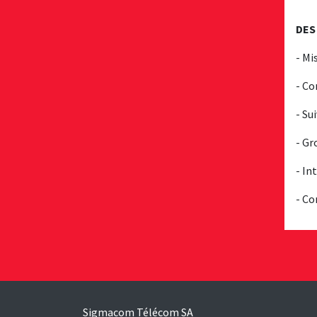
DES
- Mi
- Co
- Su
- Gr
- In
- Co
Sigmacom Télécom SA