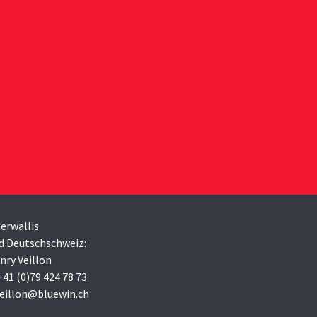
erwallis
d Deutschschweiz:
nry Veillon
 +41 (0)79 424 78 73
veillon@bluewin.ch