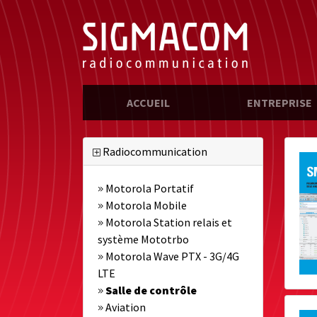
(CURRENT)
ACCUEIL
ENTREPRISE
Radiocommunication
Motorola Portatif
Motorola Mobile
Motorola Station relais et
système Mototrbo
Motorola Wave PTX - 3G/4G
LTE
Salle de contrôle
Aviation