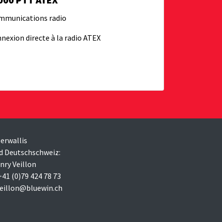
mmunications radio
nexion directe à la radio ATEX
erwallis
d Deutschschweiz:
nry Veillon
 +41 (0)79 424 78 73
veillon@bluewin.ch