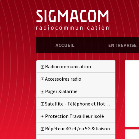
(CURRENT)
ACCUEIL
ENTREPRISE
Radiocommunication
Accessoires radio
Pager & alarme
Satellite - Téléphone et Hotspot
Protection Travailleur Isolé
Répéteur 4G et/ou 5G & liaison