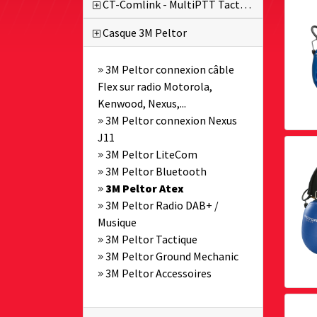
CT-Comlink - MultiPTT Tactique
Casque 3M Peltor
3M Peltor connexion câble
Flex sur radio Motorola,
Kenwood, Nexus,...
3M Peltor connexion Nexus
J11
3M Peltor LiteCom
3M Peltor Bluetooth
3M Peltor Atex
3M Peltor Radio DAB+ /
Musique
3M Peltor Tactique
3M Peltor Ground Mechanic
3M Peltor Accessoires