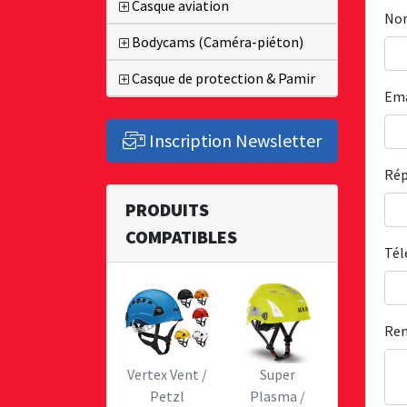
Casque aviation
No
Bodycams (Caméra-piéton)
Casque de protection & Pamir
Em
Inscription Newsletter
Rép
PRODUITS
COMPATIBLES
Té
Re
Vertex Vent /
Super
Petzl
Plasma /