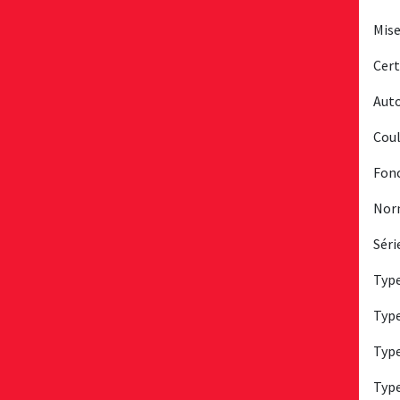
Mise
Cert
Auto
Coul
Fonc
Norm
Séri
Type
Type
Type
Type