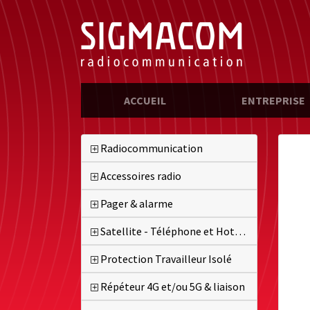
(CURRENT)
ACCUEIL
ENTREPRISE
Radiocommunication
Accessoires radio
Pager & alarme
Satellite - Téléphone et Hotspot
Protection Travailleur Isolé
Répéteur 4G et/ou 5G & liaison