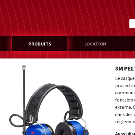
PRODUITS
LOCATION
3M PEL
Le casque
protectio
communica
fonction 
externe. C
dans des 
réglemen
Aussi di