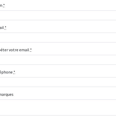
m
*
ail
*
éter votre email
*
léphone
*
marques