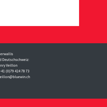
erwallis
d Deutschschweiz:
nry Veillon
 +41 (0)79 424 78 73
veillon@bluewin.ch