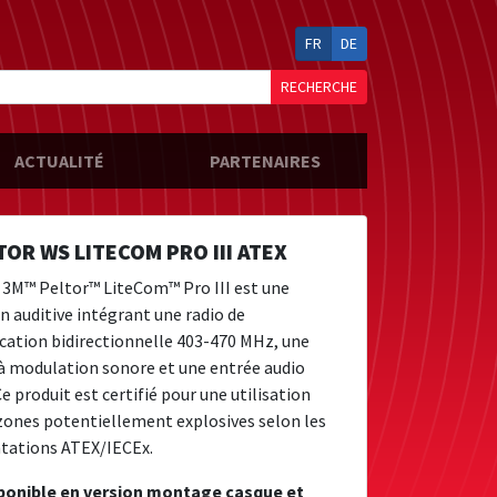
FR
DE
RECHERCHE
ACTUALITÉ
PARTENAIRES
TOR WS LITECOM PRO III ATEX
 3M™ Peltor™ LiteCom™ Pro III est une
n auditive intégrant une radio de
tion bidirectionnelle 403-470 MHz, une
à modulation sonore et une entrée audio
e produit est certifié pour une utilisation
zones potentiellement explosives selon les
tations ATEX/IECEx.
sponible en version montage casque et