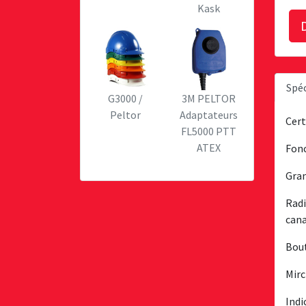
Kask
Spéc
G3000 /
3M PELTOR
Peltor
Adaptateurs
Cert
FL5000 PTT
ATEX
Fonc
Gran
Radi
can
Bout
Mirc
Indi