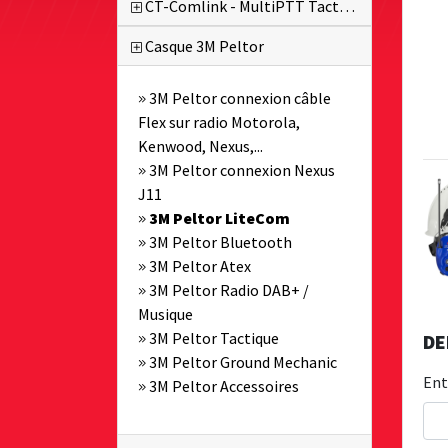
CT-Comlink - MultiPTT Tactique
Casque 3M Peltor
3M Peltor connexion câble
Flex sur radio Motorola,
Kenwood, Nexus,...
3M Peltor connexion Nexus
J11
3M Peltor LiteCom
3M Peltor Bluetooth
3M Peltor Atex
3M Peltor Radio DAB+ /
Musique
3M Peltor Tactique
DE
3M Peltor Ground Mechanic
Ent
3M Peltor Accessoires