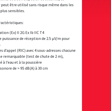
 peut être utilisé sans risque même dans les
plus sensibles.
ractéristiques:
ion (Ex) II 2G Ex Ib IIC T4
e puissance de réception de 2.5 μV/m pour
s
es d’appel (RIC) avec 4 sous-adresses chacune
e remarquable (test de chute de 2 m),
 à l’eau et à la poussière
 sonore de > 95 dB(A) à 30 cm