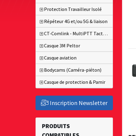
Protection Travailleur Isolé
Répéteur 4G et/ou 5G & liaison
CT-Comlink - MultiPTT Tactique
Casque 3M Peltor
Casque aviation
Bodycams (Caméra-piéton)
Casque de protection & Pamir
Inscription Newsletter
PRODUITS
COMPATIBLES