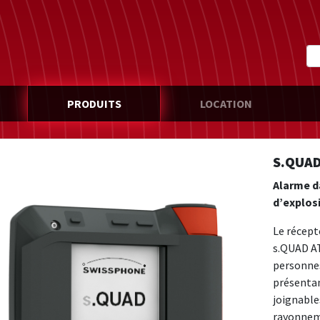
PRODUITS
LOCATION
S.QUAD
Alarme d
d’explos
Le récept
s.QUAD AT
personnes
présentan
joignable
rayonneme