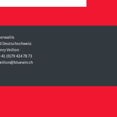
erwallis
d Deutschschweiz:
nry Veillon
 +41 (0)79 424 78 73
veillon@bluewin.ch