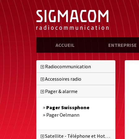
(CURRENT)
ACCUEIL
ENTREPRISE
Radiocommunication
Accessoires radio
Pager & alarme
Pager Swissphone
Pager Oelmann
Satellite - Téléphone et Hotspot