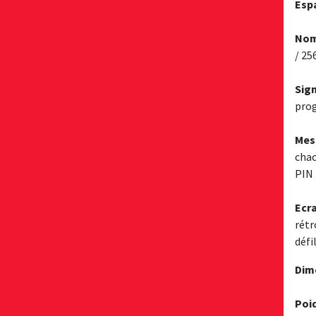
Esp
Nom
/ 25
Sig
prog
Mes
chac
PIN
Ecr
rétr
défi
Dim
Poi