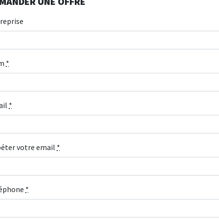
MANDER UNE OFFRE
reprise
m
*
ail
*
éter votre email
*
léphone
*