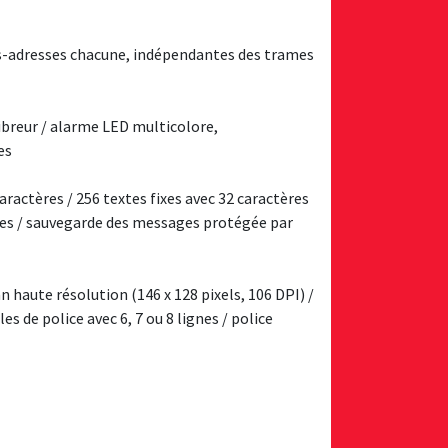
ous-adresses chacune, indépendantes des trames
vibreur / alarme LED multicolore,
es
ractères / 256 textes fixes avec 32 caractères
ges / sauvegarde des messages protégée par
an haute résolution (146 x 128 pixels, 106 DPI) /
es de police avec 6, 7 ou 8 lignes / police