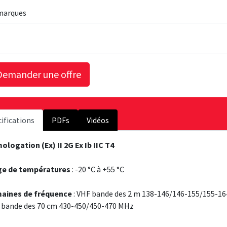
marques
ifications
PDFs
Vidéos
logation (Ex) II 2G Ex Ib IIC T4
ge de températures
: -20 °C à +55 °C
aines de fréquence
: VHF bande des 2 m 138-146/146-155/155-1
 bande des 70 cm 430-450/450-470 MHz