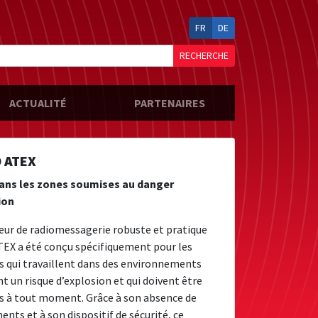
FR
DE
RECHERCHE
ACTUALITÉ
PARTENAIRES
 ATEX
ans les zones soumises au danger
ion
eur de radiomessagerie robuste et pratique
EX a été conçu spécifiquement pour les
 qui travaillent dans des environnements
t un risque d’explosion et qui doivent être
s à tout moment. Grâce à son absence de
nts et à son dispositif de sécurité, ce