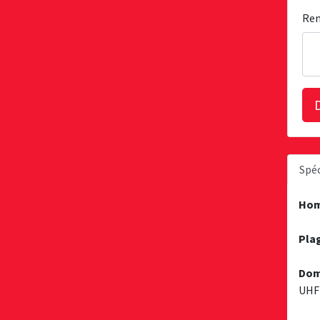
Re
Spéc
Homo
Pla
Dom
UHF