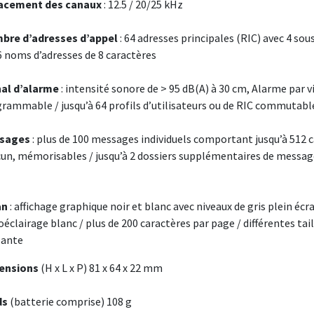
acement des canaux
: 12.5 / 20/25 kHz
bre d’adresses d’appel
: 64 adresses principales (RIC) avec 4 s
6 noms d’adresses de 8 caractères
nal d’alarme
: intensité sonore de > 95 dB(A) à 30 cm, Alarme par 
rammable / jusqu’à 64 profils d’utilisateurs ou de RIC commutabl
sages
: plus de 100 messages individuels comportant jusqu’à 512 ca
un, mémorisables / jusqu’à 2 dossiers supplémentaires de messa
an
: affichage graphique noir et blanc avec niveaux de gris plein écr
oéclairage blanc / plus de 200 caractères par page / différentes taill
lante
ensions
(H x L x P) 81 x 64 x 22 mm
ds
(batterie comprise) 108 g