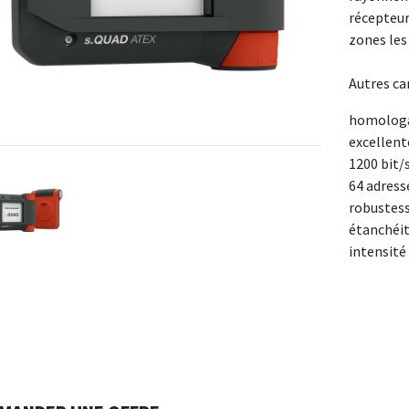
récepteur
zones les 
Autres ca
homologat
excellent
1200 bit/
64 adress
robustess
étanchéité
intensité