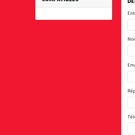
DE
Ent
No
Em
Rép
Té