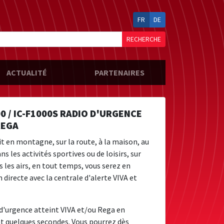
FR
DE
RECHERCHE
ACTUALITÉ
PARTENAIRES
00 / IC-F1000S RADIO D'URGENCE
REGA
it en montagne, sur la route, à la maison, au
ans les activités sportives ou de loisirs, sur
s les airs, en tout temps, vous serez en
 directe avec la centrale d'alerte VIVA et
d'urgence atteint VIVA et/ou Rega en
 quelques secondes. Vous pourrez dès