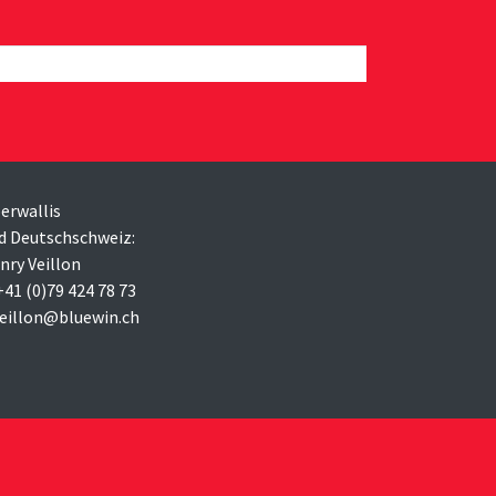
erwallis
d Deutschschweiz:
nry Veillon
 +41 (0)79 424 78 73
veillon@bluewin.ch