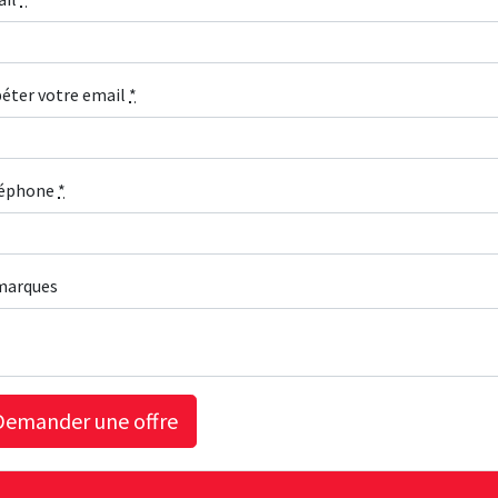
éter votre email
*
léphone
*
marques