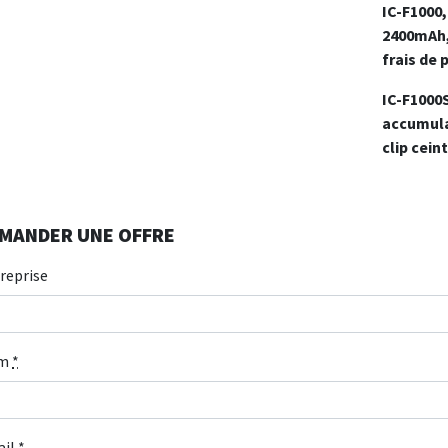
IC-F1000,
2400mAh, 
frais de
IC-F1000S
accumula
clip cei
MANDER UNE OFFRE
reprise
m
*
ail
*