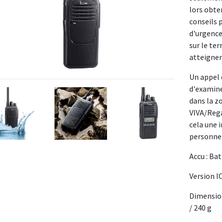
lors obten
conseils 
d'urgence
sur le ter
atteignen
Un appel 
d'examine
dans la z
VIVA/Rega
cela une 
personne
Accu : Ba
Version I
Dimensions
/ 240 g